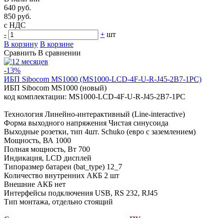
640 руб.
850 руб.
с НДС
-
+
шт
В корзину
В корзине
Сравнить
В сравнении
-13%
ИБП Sibocom MS1000 (MS1000-LCD-4F-U-R-J45-2B7-1PC)
ИБП Sibocom MS1000 (новый)
код комплектации: MS1000-LCD-4F-U-R-J45-2B7-1PC
Технология Линейно-интерактивный (Line-interactive)
Форма выходного напряжения Чистая синусоида
Выходные розетки, тип 4шт. Schuko (евро с заземлением)
Мощность, ВА 1000
Полная мощность, Вт 700
Индикация, LCD дисплей
Типоразмер батареи (bat_type) 12_7
Количество внутренних АКБ 2 шт
Внешние АКБ нет
Интерфейсы подключения USB, RS 232, RJ45
Тип монтажа, отдельно стоящий