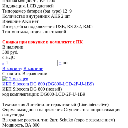
Полная мощность, Вт 1200
Индикация, LCD дисплей
Типоразмер батареи (bat_type) 12_9
Количество внутренних АКБ 2 шт
Внешние АКБ нет
Интерфейсы подключения USB, RS 232, RJ45
Тип монтажа, отдельно стоящий
Скидка при покупке в комплекте с ПК
В наличии
380 руб.
с НДС
-
+
шт
В корзину
В корзине
Сравнить
В сравнении
ИБП Sibocom DG 800 (DG800-LCD-2F-U-1B9)
ИБП Sibocom DG 800 (новый)
код комплектации: DG800-LCD-2F-U-1B9
Технология Линейно-интерактивный (Line-interactive)
Форма выходного напряжения Ступенчатая аппроксимация
синусоиды
Выходные розетки, тип 2шт. Schuko (евро с заземлением)
Мощность, ВА 800