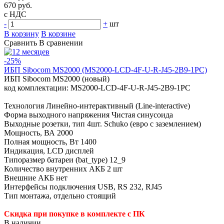
670 руб.
с НДС
-
+
шт
В корзину
В корзине
Сравнить
В сравнении
-25%
ИБП Sibocom MS2000 (MS2000-LCD-4F-U-R-J45-2B9-1PC)
ИБП Sibocom MS2000 (новый)
код комплектации: MS2000-LCD-4F-U-R-J45-2B9-1PC
Технология Линейно-интерактивный (Line-interactive)
Форма выходного напряжения Чистая синусоида
Выходные розетки, тип 4шт. Schuko (евро с заземлением)
Мощность, ВА 2000
Полная мощность, Вт 1400
Индикация, LCD дисплей
Типоразмер батареи (bat_type) 12_9
Количество внутренних АКБ 2 шт
Внешние АКБ нет
Интерфейсы подключения USB, RS 232, RJ45
Тип монтажа, отдельно стоящий
Скидка при покупке в комплекте с ПК
В наличии