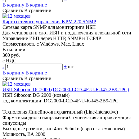
В корзину
В корзине
Сравнить
В сравнении
Карта сетевого управления KPM 220 SNMP
Сетевая карта SNMP для мониторинга ИБП
Для установки в слот ИБП и подключения к локальной сети
Управление ИБП через HTTP, SNMP и TCP/IP
Совместимость с Windows, Mac, Linux
В наличии
360 руб.
с НДС
-
+
шт
В корзину
В корзине
Сравнить
В сравнении
ИБП Sibocom DG2000 (DG2000-LCD-4F-U-R-J45-2B9-1PC)
ИБП Sibocom DG 2000 (новый)
код комплектации: DG2000-LCD-4F-U-R-J45-2B9-1PC
Технология Линейно-интерактивный (Line-interactive)
Форма выходного напряжения Ступенчатая аппроксимация
синусоиды
Выходные розетки, тип 4шт. Schuko (евро с заземлением)
Мощность, ВА 2000