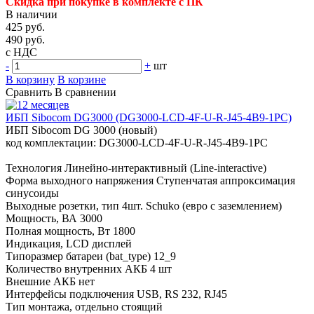
Скидка при покупке в комплекте с ПК
В наличии
425 руб.
490 руб.
с НДС
-
+
шт
В корзину
В корзине
Сравнить
В сравнении
ИБП Sibocom DG3000 (DG3000-LCD-4F-U-R-J45-4B9-1PC)
ИБП Sibocom DG 3000 (новый)
код комплектации: DG3000-LCD-4F-U-R-J45-4B9-1PC
Технология Линейно-интерактивный (Line-interactive)
Форма выходного напряжения Ступенчатая аппроксимация
синусоиды
Выходные розетки, тип 4шт. Schuko (евро с заземлением)
Мощность, ВА 3000
Полная мощность, Вт 1800
Индикация, LCD дисплей
Типоразмер батареи (bat_type) 12_9
Количество внутренних АКБ 4 шт
Внешние АКБ нет
Интерфейсы подключения USB, RS 232, RJ45
Тип монтажа, отдельно стоящий